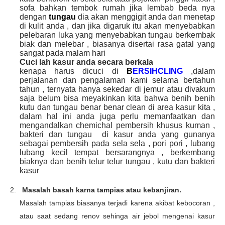
sofa bahkan tembok rumah jika lembab beda nya
dengan
tungau
dia akan menggigit anda dan menetap
di kulit anda , dan jika digaruk itu akan menyebabkan
pelebaran luka yang menyebabkan tungau berkembak
biak dan melebar , biasanya disertai rasa gatal yang
sangat pada malam hari
Cuci lah kasur anda secara berkala
kenapa harus dicuci di
B
ERSIHCLING
,dalam
perjalanan dan pengalaman kami selama bertahun
tahun , ternyata hanya sekedar di jemur atau divakum
saja belum bisa meyakinkan kita bahwa benih benih
kutu dan tungau benar benar clean di area kasur kita ,
dalam hal ini anda juga perlu memanfaatkan dan
mengandalkan chemichal pembersih khusus kuman ,
bakteri dan tungau di kasur anda yang gunanya
sebagai pembersih pada sela sela , pori pori , lubang
lubang kecil tempat bersarangnya , berkembang
biaknya dan benih telur telur tungau , kutu dan bakteri
kasur
2.
Masalah basah karna tampias atau kebanjiran.
Masalah tampias biasanya terjadi karena akibat kebocoran ,
atau saat sedang renov sehinga air jebol mengenai kasur