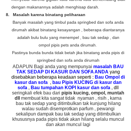
dengan makanannya adalah menghisap darah.
8.
Masalah karena binatang peliharaan
Banyak masalah yang timbul pada springbed dan sofa anda
dirumah akibat binatang kesayangan , beberapa diantaranya
adalah bulu bulu yang menempel , bau tak sedap , dan
ompol pipis pets anda dirumah.
Pastinya bunda bunda tidak betah jika binatang anda pipis di
springbed dan sofa anda dirumah
ADAPUN Bagi anda yang mempunyai
masalah BAU
TAK SEDAP DI KASUR DAN SOFA ANDA
yang
disebabkan beberapa keadaan seperti :
Bau Ompol di
kasur dan sofa
,
bau Pipis KUCING di kasur dan
sofa
,
Bau tumpahan KOPI kasur dan sofa
, dll
seringkali efek bau dari
pipis kucing, ompol, muntah
dll
membuat kita sangat tidak nyaman , risih , karna
bau tak sedap yang ditimbulkan tak kunjung hilang
walau sudah disemprotkan parfum , pewangi
sekalipun dampak bau tak sedap yang ditimbulkan
khususnya pada pipis tidak akan hilang selalu muncul
dan akan muncul lagi