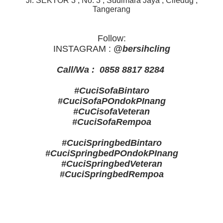
Jl. SEKTOR 3 , No. 3 , Sudimara Jaya , Ciledug ,
Tangerang
Follow:
INSTAGRAM :
@bersihcling
Call/Wa : 0858 8817 8284
#CuciSofaBintaro
#CuciSofaPOndokPInang
#CuCisofaVeteran
#CuciSofaRempoa
#CuciSpringbedBintaro
#CuciSpringbedPOndokPInang
#CuciSpringbedVeteran
#CuciSpringbedRempoa