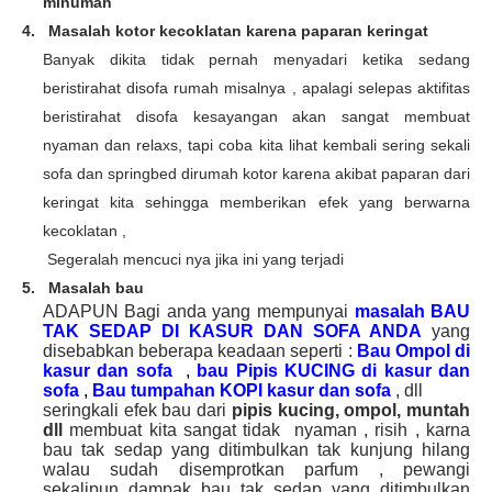
minuman
4.
Masalah kotor kecoklatan karena paparan keringat
Banyak dikita tidak pernah menyadari ketika sedang
beristirahat disofa rumah misalnya , apalagi selepas aktifitas
beristirahat disofa kesayangan akan sangat membuat
nyaman dan relaxs, tapi coba kita lihat kembali sering sekali
sofa dan springbed dirumah kotor karena akibat paparan dari
keringat kita sehingga memberikan efek yang berwarna
kecoklatan ,
Segeralah mencuci nya jika ini yang terjadi
5.
Masalah bau
ADAPUN Bagi anda yang mempunyai
masalah BAU
TAK SEDAP DI KASUR DAN SOFA ANDA
yang
disebabkan beberapa keadaan seperti :
Bau Ompol di
kasur dan sofa
,
bau Pipis KUCING di kasur dan
sofa
,
Bau tumpahan KOPI kasur dan sofa
, dll
seringkali efek bau dari
pipis kucing, ompol, muntah
dll
membuat kita sangat tidak nyaman , risih , karna
bau tak sedap yang ditimbulkan tak kunjung hilang
walau sudah disemprotkan parfum , pewangi
sekalipun dampak bau tak sedap yang ditimbulkan