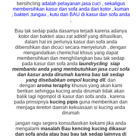
bersihcling
adalah pelayanan jasa cuci , sekaligus
membersihkan kasur dan sofa anda dari kotor , kuman
, bakteri ,tungau , kutu dan BAU di kasur dan sofa anda
,
Bau tak sedap pada dasarnya terjadi karena adanya
kotor dan bakteri atau zat adiktif yang dihasilkan,
dalam hal ini perlunya kasur dan sofa anda
dibersihkan dan dicuci secara menyeluruh , dengan
mengandalkan chemichal khsus yang dapat
membersihkan dan menghilangkan bau tak sedap
pada kasur dan sofa anda
laundrycling siap
membantu anda yang membutuhkan jasa cuci sofa
dan kasur anda dirumah karena bau tak sedap
yang disebabkan ompol kucing dll
, dan
dengan
aroma teraphy
khusus yang akan kami
berikan sehingga kucing anda dirumah tidak akan
balik lagi ngompol di kasur dan sofa anda , karena
pada prinsipnya
kucing pipis
guna memberikan dan
menjaga teretori daerah kekuasaan si kucing anda
dirumah
jangan ragu segera konsultasikan kekami jika anda
mengalami
masalah Bau kencing kucing dikasur
dan sofa anda atau bau bau tak sedap lainnya di