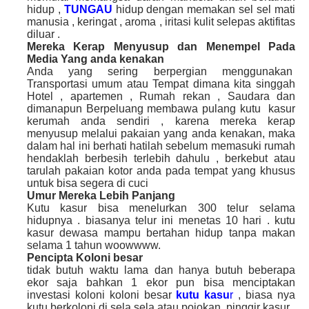
hidup ,
TUNGAU
hidup dengan memakan sel sel mati
manusia , keringat , aroma , iritasi kulit selepas aktifitas
diluar .
Mereka Kerap Menyusup dan Menempel Pada
Media Yang anda kenakan
Anda yang sering berpergian menggunakan
Transportasi umum atau Tempat dimana kita singgah
Hotel , apartemen , Rumah rekan , Saudara dan
dimanapun Berpeluang membawa pulang kutu kasur
kerumah anda sendiri , karena mereka kerap
menyusup melalui pakaian yang anda kenakan, maka
dalam hal ini berhati hatilah sebelum memasuki rumah
hendaklah berbesih terlebih dahulu , berkebut atau
tarulah pakaian kotor anda pada tempat yang khusus
untuk bisa segera di cuci
Umur Mereka Lebih Panjang
Kutu kasur bisa menelurkan 300 telur selama
hidupnya . biasanya telur ini menetas 10 hari . kutu
kasur dewasa mampu bertahan hidup tanpa makan
selama 1 tahun woowwww.
Pencipta Koloni besar
tidak butuh waktu lama dan hanya butuh beberapa
ekor saja bahkan 1 ekor pun bisa menciptakan
investasi koloni koloni besar
kutu kasu
r
, biasa nya
kutu berkoloni di sela sela atau pojokan pinggir kasur ,