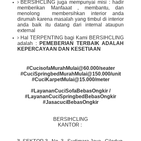
BERSIHCLING juga mempunyai misi : hadir
memberikan Manfaaat , membantu, dan
menolong membersihkan interior anda
dirumah karena masalah yang timbul di interior
anda baik itu datang dari internal ataupun
external
Hal TERPENTING bagi Kami BERSIHCLING
adalah :
PEMEBERIAN TERBAIK ADALAH
KEPERCAYAAN DAN KESETIAAN
#CucisofaMurahMulai@60.000/seater
#CuciSpringbedMurahMulai@150.000/unit
#CuciKarpetMulai@15.000/meter
#LayananCuciSofaBebasOngkir /
#LayananCuciSpringbedBebasOngkir
#JasacuciBebasOngkir
BERSIHCLING
KANTOR :