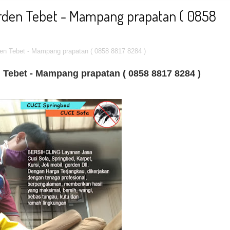
rden Tebet - Mampang prapatan ( 0858
en Tebet - Mampang prapatan ( 0858 8817 8284 )
 Tebet - Mampang prapatan ( 0858 8817 8284 )