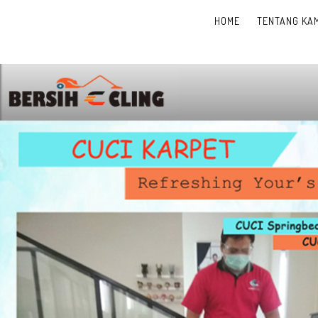
HOME
TENTANG KAM