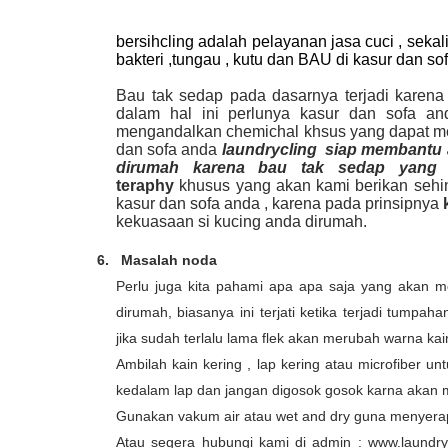
bersihcling adalah pelayanan jasa cuci , seka
bakteri ,tungau , kutu dan BAU di kasur dan so
Bau tak sedap pada dasarnya terjadi karena a
dalam hal ini perlunya kasur dan sofa an
mengandalkan chemichal khsus yang dapat m
dan sofa anda
laundrycling siap membantu 
dirumah karena bau tak sedap yang 
teraphy
khusus yang akan kami berikan sehin
kasur dan sofa anda , karena pada prinsipnya
kekuasaan si kucing anda dirumah.
6.
Masalah noda
Perlu juga kita pahami apa apa saja yang akan 
dirumah, biasanya ini terjati ketika terjadi tumpa
jika sudah terlalu lama flek akan merubah warna kai
Ambilah kain kering , lap kering atau microfibe
kedalam lap dan jangan digosok gosok karna akan 
Gunakan vakum air atau wet and dry guna menyera
Atau segera hubungi kami di admin : www.laundry