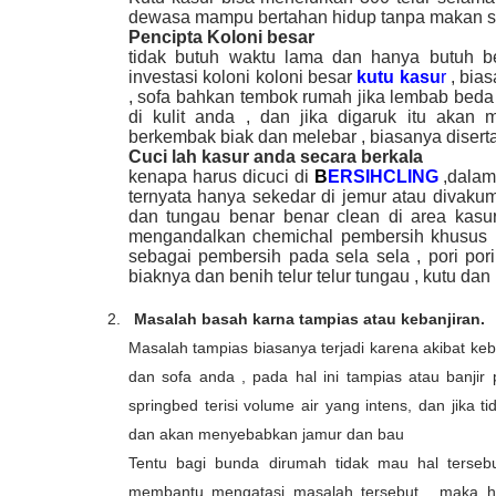
dewasa mampu bertahan hidup tanpa makan 
Pencipta Koloni besar
tidak butuh waktu lama dan hanya butuh b
investasi koloni koloni besar
kutu kasu
r
, bia
, sofa bahkan tembok rumah jika lembab bed
di kulit anda , dan jika digaruk itu aka
berkembak biak dan melebar , biasanya diserta
Cuci lah kasur anda secara berkala
kenapa harus dicuci di
B
ERSIHCLING
,dalam
ternyata hanya sekedar di jemur atau divaku
dan tungau benar benar clean di area kasur
mengandalkan chemichal pembersih khusus 
sebagai pembersih pada sela sela , pori por
biaknya dan benih telur telur tungau , kutu dan 
2.
Masalah basah karna tampias atau kebanjiran.
Masalah tampias biasanya terjadi karena akibat keb
dan sofa anda , pada hal ini tampias atau banji
springbed terisi volume air yang intens, dan jika
dan akan menyebabkan jamur dan bau
Tentu bagi bunda dirumah tidak mau hal tersebu
membantu mengatasi masalah tersebut , maka h