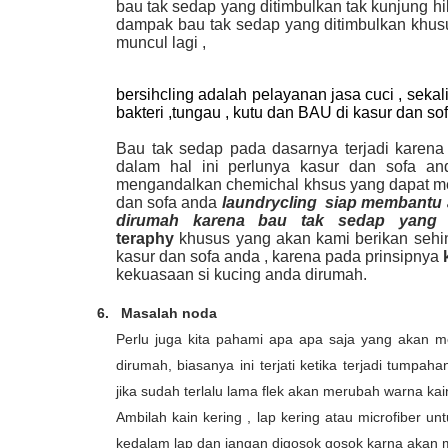
bau tak sedap yang ditimbulkan tak kunjung h
dampak bau tak sedap yang ditimbulkan khusu
muncul lagi ,
bersihcling adalah pelayanan jasa cuci , seka
bakteri ,tungau , kutu dan BAU di kasur dan so
Bau tak sedap pada dasarnya terjadi karena a
dalam hal ini perlunya kasur dan sofa an
mengandalkan chemichal khsus yang dapat m
dan sofa anda
laundrycling siap membantu 
dirumah karena bau tak sedap yang 
teraphy
khusus yang akan kami berikan sehin
kasur dan sofa anda , karena pada prinsipnya
kekuasaan si kucing anda dirumah.
6.
Masalah noda
Perlu juga kita pahami apa apa saja yang akan 
dirumah, biasanya ini terjati ketika terjadi tumpa
jika sudah terlalu lama flek akan merubah warna kai
Ambilah kain kering , lap kering atau microfibe
kedalam lap dan jangan digosok gosok karna akan 