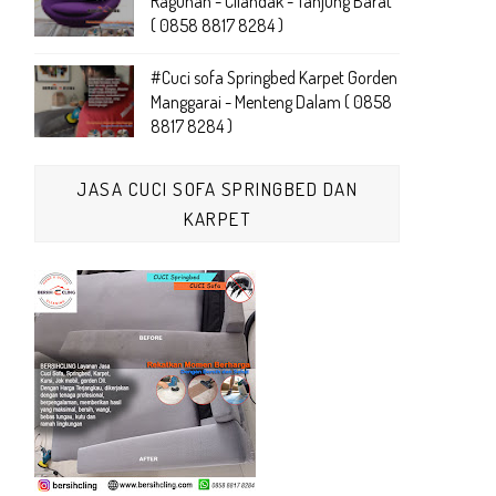
Ragunan - Cilandak - Tanjung Barat
( 0858 8817 8284 )
#Cuci sofa Springbed Karpet Gorden
Manggarai - Menteng Dalam ( 0858
8817 8284 )
JASA CUCI SOFA SPRINGBED DAN
KARPET