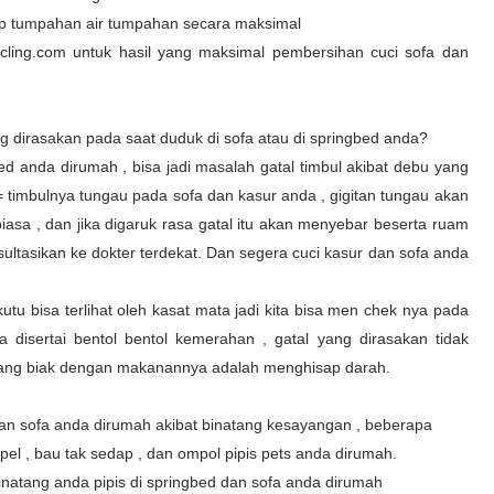
p tumpahan air tumpahan secara maksimal
cling.com untuk hasil yang maksimal pembersihan cuci sofa dan
g dirasakan pada saat duduk di sofa atau di springbed anda?
d anda dirumah , bisa jadi masalah gatal timbul akibat debu yang
 timbulnya tungau pada sofa dan kasur anda , gigitan tungau akan
iasa , dan jika digaruk rasa gatal itu akan menyebar beserta ruam
nsultasikan ke dokter terdekat. Dan segera cuci kasur dan sofa anda
kutu bisa terlihat oleh kasat mata jadi kita bisa men chek nya pada
a disertai bentol bentol kemerahan , gatal yang dirasakan tidak
bang biak dengan makanannya adalah menghisap darah.
an sofa anda dirumah akibat binatang kesayangan , beberapa
el , bau tak sedap , dan ompol pipis pets anda dirumah.
binatang anda pipis di springbed dan sofa anda dirumah