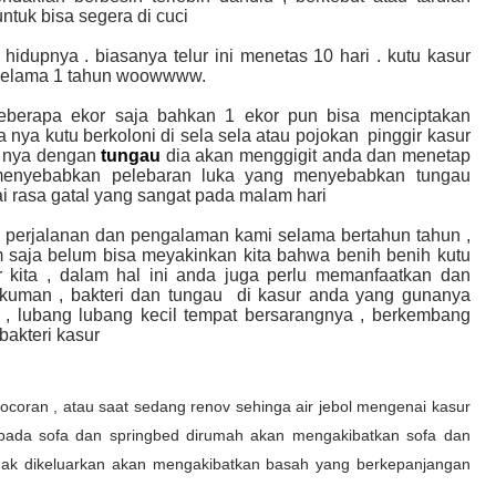
ntuk bisa segera di cuci
hidupnya . biasanya telur ini menetas 10 hari . kutu kasur
selama 1 tahun woowwww.
eberapa ekor saja bahkan 1 ekor pun bisa menciptakan
sa nya kutu berkoloni di sela sela atau pojokan pinggir kasur
a nya dengan
tungau
dia akan menggigit anda dan menetap
n menyebabkan pelebaran luka yang menyebabkan tungau
i rasa gatal yang sangat pada malam hari
 perjalanan dan pengalaman kami selama bertahun tahun ,
m saja belum bisa meyakinkan kita bahwa benih benih kutu
 kita , dalam hal ini anda juga perlu memanfaatkan dan
kuman , bakteri dan tungau di kasur anda yang gunanya
i , lubang lubang kecil tempat bersarangnya , berkembang
bakteri kasur
ocoran , atau saat sedang renov sehinga air jebol mengenai kasur
r pada sofa dan springbed dirumah akan mengakibatkan sofa dan
 tidak dikeluarkan akan mengakibatkan basah yang berkepanjangan