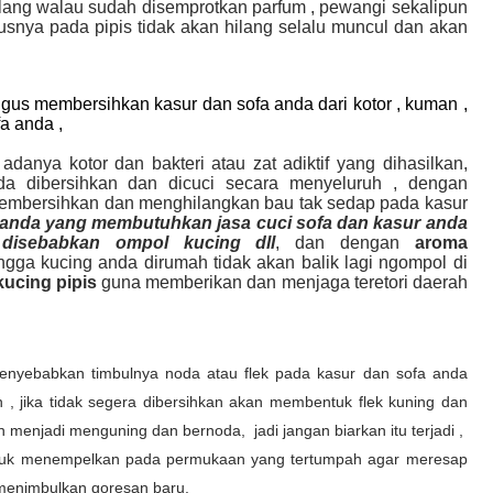
ilang walau sudah disemprotkan parfum , pewangi sekalipun
snya pada pipis tidak akan hilang selalu muncul dan akan
ligus membersihkan kasur dan sofa anda dari kotor , kuman ,
fa anda ,
danya kotor dan bakteri atau zat adiktif yang dihasilkan,
da dibersihkan dan dicuci secara menyeluruh , dengan
embersihkan dan menghilangkan bau tak sedap pada kasur
anda yang membutuhkan jasa cuci sofa dan kasur anda
disebabkan ompol kucing dll
, dan dengan
aroma
gga kucing anda dirumah tidak akan balik lagi ngompol di
kucing pipis
guna memberikan dan menjaga teretori daerah
menyebabkan timbulnya noda atau flek pada kasur dan sofa anda
han , jika tidak segera dibersihkan akan membentuk flek kuning dan
n menjadi menguning dan bernoda, jadi jangan biarkan itu terjadi ,
r untuk menempelkan pada permukaan yang tertumpah agar meresap
menimbulkan goresan baru.