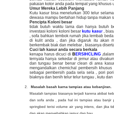
pakaian kotor anda pada tempat yang khusus u
Umur Mereka Lebih Panjang
Kutu kasur bisa menelurkan 300 telur selama 
dewasa mampu bertahan hidup tanpa makan 
Pencipta Koloni besar
tidak butuh waktu lama dan hanya butuh b
investasi koloni koloni besar
kutu kasu
r
, bia
, sofa bahkan tembok rumah jika lembab bed
di kulit anda , dan jika digaruk itu aka
berkembak biak dan melebar , biasanya diserta
Cuci lah kasur anda secara berkala
kenapa harus dicuci di
B
ERSIHCLING
,dalam
ternyata hanya sekedar di jemur atau divaku
dan tungau benar benar clean di area kasur
mengandalkan chemichal pembersih khusus 
sebagai pembersih pada sela sela , pori por
biaknya dan benih telur telur tungau , kutu dan 
2.
Masalah basah karna tampias atau kebanjiran.
Masalah tampias biasanya terjadi karena akibat keb
dan sofa anda , pada hal ini tampias atau banji
springbed terisi volume air yang intens, dan jika
dan akan menyebabkan jamur dan bau