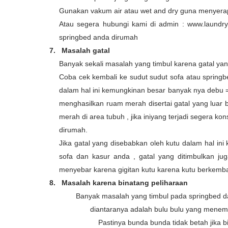
Gunakan vakum air atau wet and dry guna menyera
Atau segera hubungi kami di admin : www.laundry
springbed anda dirumah
7.
Masalah gatal
Banyak sekali masalah yang timbul karena gatal yan
Coba cek kembali ke sudut sudut sofa atau springbe
dalam hal ini kemungkinan besar banyak nya debu =
menghasilkan ruam merah disertai gatal yang luar b
merah di area tubuh , jika iniyang terjadi segera ko
dirumah.
Jika gatal yang disebabkan oleh kutu dalam hal ini 
sofa dan kasur anda , gatal yang ditimbulkan jug
menyebar karena gigitan kutu karena kutu berkem
8.
Masalah karena binatang peliharaan
Banyak masalah yang timbul pada springbed d
diantaranya adalah bulu bulu yang menemp
Pastinya bunda bunda tidak betah jika 