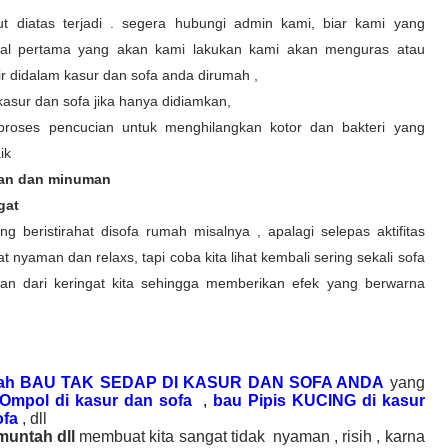
t diatas terjadi . segera hubungi admin kami, biar kami yang
al pertama yang akan kami lakukan kami akan menguras atau
ir didalam kasur dan sofa anda dirumah ,
 kasur dan sofa jika hanya didiamkan,
proses pencucian untuk menghilangkan kotor dan bakteri yang
ik
an dan minuman
gat
g beristirahat disofa rumah misalnya , apalagi selepas aktifitas
nyaman dan relaxs, tapi coba kita lihat kembali sering sekali sofa
ran dari keringat kita sehingga memberikan efek yang berwarna
ah BAU TAK SEDAP DI KASUR DAN SOFA ANDA
yang
Ompol di kasur dan sofa
,
bau Pipis KUCING di kasur
ofa
, dll
muntah dll
membuat kita sangat tidak nyaman , risih , karna