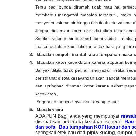
Tentu bagi bunda dirumah tidak mau hal tersebu
membantu mengatasi masalah tersebut , maka h
menyedot volume air hingga tiris tidak ada volume a
Jangan didiamkan karena air tidak akan keluar dari
Setelah volume air berhasil kami sedot , maka 
menempel akan kami lakukan untuk hasil yang terba
3.
Masalah ompol, muntah atau tumpahan makan
4.
Masalah kotor kecoklatan karena paparan kerin
Banyak dikita tidak pernah menyadari ketika sedan
beristirahat disofa kesayangan akan sangat membuat 
dan springbed dirumah kotor karena akibat papa
kecoklatan ,
Segeralah mencuci nya jika ini yang terjadi
5.
Masalah bau
ADAPUN Bagi anda yang mempunyai
masal
disebabkan beberapa keadaan seperti :
Bau 
dan sofa
,
Bau tumpahan KOPI kasur dan s
seringkali efek bau dari
pipis kucing, ompol, 