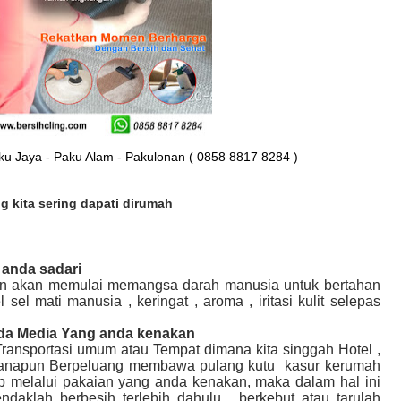
u Jaya - Paku Alam - Pakulonan ( 0858 8817 8284 )
 kita sering dapati dirumah
anda sadari
dan akan memulai memangsa darah manusia untuk bertahan
el mati manusia , keringat , aroma , iritasi kulit selepas
a Media Yang anda kenakan
ansportasi umum atau Tempat dimana kita singgah Hotel ,
manapun Berpeluang membawa pulang kutu kasur kerumah
p melalui pakaian yang anda kenakan, maka dalam hal ini
daklah berbesih terlebih dahulu , berkebut atau tarulah