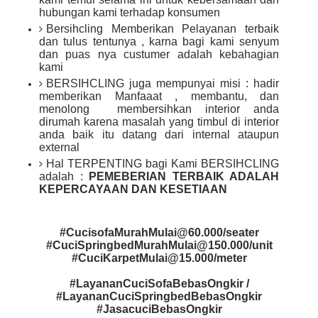
hubungan kami terhadap konsumen
Bersihcling Memberikan Pelayanan terbaik
dan tulus tentunya , karna bagi kami senyum
dan puas nya custumer adalah kebahagian
kami
BERSIHCLING juga mempunyai misi : hadir
memberikan Manfaaat , membantu, dan
menolong membersihkan interior anda
dirumah karena masalah yang timbul di interior
anda baik itu datang dari internal ataupun
external
Hal TERPENTING bagi Kami BERSIHCLING
adalah :
PEMEBERIAN TERBAIK ADALAH
KEPERCAYAAN DAN KESETIAAN
#CucisofaMurahMulai@60.000/seater
#CuciSpringbedMurahMulai@150.000/unit
#CuciKarpetMulai@15.000/meter
#LayananCuciSofaBebasOngkir /
#LayananCuciSpringbedBebasOngkir
#JasacuciBebasOngkir